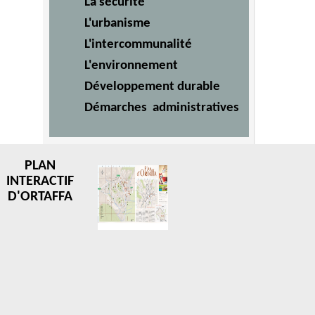
La sécurité
L'urbanisme
L'intercommunalité
L'environnement
Développement durable
Démarches administratives
PLAN
INTERACTIF
D'ORTAFFA