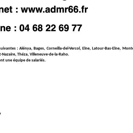
ivantes : Alénya, Bages, Corneilla-del-Vercol, Elne, Latour-Bas-Elne, Mont
nt-Nazaire, Théza, Villeneuve-de-la-Raho.
nt une équipe de salariés.
p