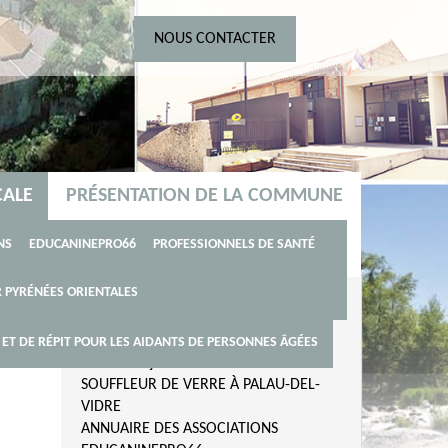
NOUS CONTACTER
CALE
PRÉSENTATION DE LA COMMUNE
RITÉ
L'INTERCOMMUNALITE
NS
EDUCANINEPRO66
PROFESSIONNELS DE SANTÉ
LE
 PYRÉNÉES ORIENTALES
ATION
LE CLOCHER RÉPUBLICAIN
 AINÉS
LA VIE LOCALE
PLAN DE LA COMMUNE
T DE RÉPIT POUR LES AIDANTS DE PERSONNES ÂGÉES
COMMERÇANTS ET ARTISANS
SOUFFLEUR DE VERRE À PALAU-DEL-
VIDRE
ANNUAIRE DES ASSOCIATIONS