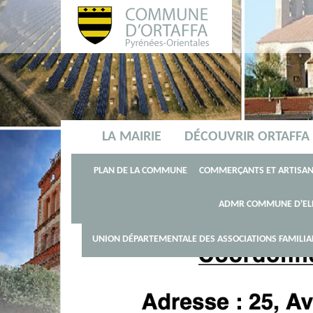
LA MAIRIE
DÉCOUVRIR ORTAFFA
HISTOIRE DE LA COMMU
PLAN DE LA COMMUNE
COMMERÇANTS ET ARTISA
AIDE ALIMENTAIRE
ADMR COMMUNE D'EL
APF FRANCE
EAU E
Accueil
La vie locale
NOS AINÉS
ADMR COMMUNE D'
UNION DÉPARTEMENTALE DES ASSOCIATIONS FAMILIAL