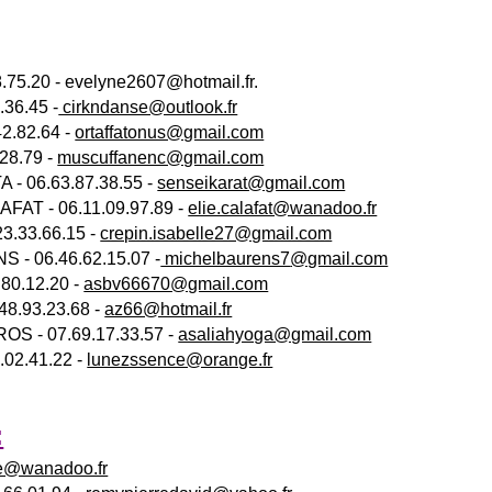
75.20 - evelyne2607@hotmail.fr.
.36.45 -
cirkndanse@outlook.fr
2.82.64 -
ortaffatonus@gmail.com
.28.79 -
muscuffanenc@gmail.com
 - 06.63.87.38.55 -
senseikarat@gmail.com
AFAT - 06.11.09.97.89 -
elie.calafat@wanadoo.fr
3.33.66.15 -
crepin.isabelle27@gmail.com
 - 06.46.62.15.07 -
michelbaurens7
@gmail.com
.80.12.20 -
asbv66670@gmail.com
48.93.23.68 -
az66@hotmail.fr
OS - 07.69.17.33.57 -
asaliahyoga@gmail.com
02.41.22 -
lunezssence@orange.fr
:
ie@wanadoo.fr