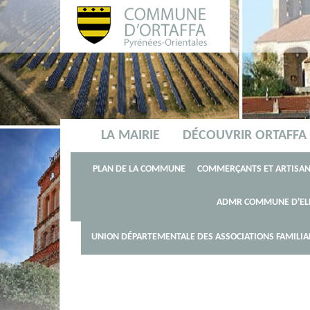
LA MAIRIE
DÉCOUVRIR ORTAFFA
HISTOIRE DE LA COMMU
PLAN DE LA COMMUNE
COMMERÇANTS ET ARTISA
AIDE ALIMENTAIRE
ADMR COMMUNE D'EL
APF FRANCE
EAU E
Accueil
La vie locale
ANNUAIRE DES ASSOCIATIONS
UNION DÉPARTEMENTALE DES ASSOCIATIONS FAMILIAL
A