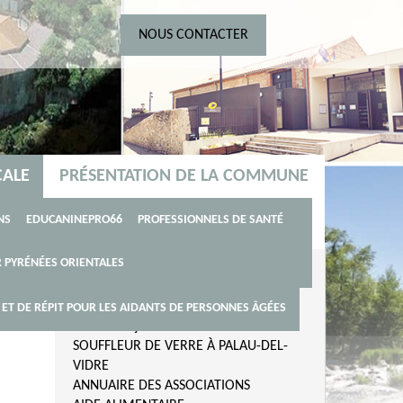
NOUS CONTACTER
CALE
PRÉSENTATION DE LA COMMUNE
RITÉ
L'INTERCOMMUNALITE
NS
EDUCANINEPRO66
PROFESSIONNELS DE SANTÉ
LE
 PYRÉNÉES ORIENTALES
ATION
LE CLOCHER RÉPUBLICAIN
 AINÉS
LA VIE LOCALE
PLAN DE LA COMMUNE
T DE RÉPIT POUR LES AIDANTS DE PERSONNES ÂGÉES
COMMERÇANTS ET ARTISANS
SOUFFLEUR DE VERRE À PALAU-DEL-
VIDRE
ANNUAIRE DES ASSOCIATIONS