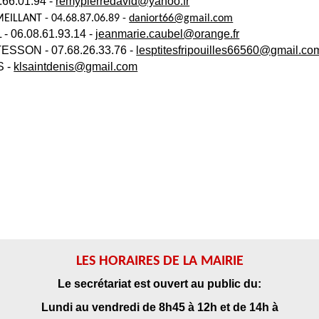
.66.01.94 -
remypierredavid@yahoo.fr
MEILLANT - 04.68.87.06.89 -
daniort66@gmail.com
- 06.08.61.93.14 -
jeanmarie.caubel@orange.fr
 TESSON - 07.68.26.33.76 -
lesptitesfripouilles66560@gmail.co
S -
klsaintdenis@gmail.com
LES HORAIRES DE LA MAIRIE
Le secrétariat est ouvert au public du:
Lundi au vendredi de 8h45 à 12h et de 14h à