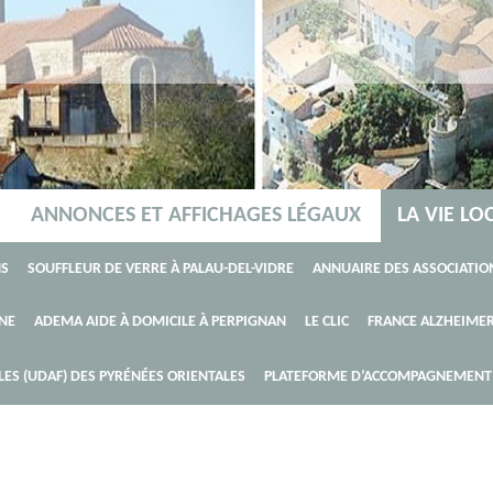
ANNONCES ET AFFICHAGES LÉGAUX
LA VIE LO
NE
NOUS CONTACTER
L'URBANISME
LA SÉCU
NS
SOUFFLEUR DE VERRE À PALAU-DEL-VIDRE
ANNUAIRE DES ASSOCIATIO
L'ENVIRONNEMENT
LE DÉVELOPPEMENT DURAB
NE
 HANDICAP
ADEMA AIDE À DOMICILE À PERPIGNAN
SALLE PAUL DÉJEAN
LE PATRIMOINE D'ORTAFFA
CULTURE D'ORTAFFA
SALLE DE LA PARITÉ
LE CLIC
FRANCE ALZHEIMER
SALLE DE MUSCUL
T ASSAINISSEMENT
SERVICE SOCIAL
POUR BIEN VIVRE ENSEMBLE
NOS
ES (UDAF) DES PYRÉNÉES ORIENTALES
PLATEFORME D’ACCOMPAGNEMENT E
SSOCIATIONS