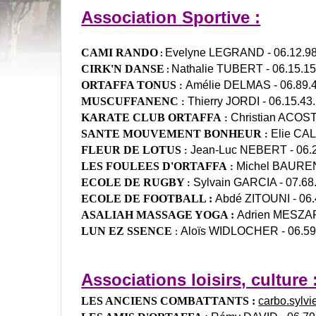
Association Sportive :
CAMI RANDO
Evelyne LEGRAND - 06.12.98.
:
C
IRK'N DANSE
Nathalie TUBERT - 06.15.15
:
ORTAFFA TONUS
Amélie DELMAS - 06.89.4
:
MUSCUFFANENC
Thierry JORDI
- 06.15.43
:
KARATE CLUB ORTAFFA
Christian ACOSTA
:
SANTE MOUVEMENT BONHEUR
Elie CAL
:
FLEUR DE LOTUS
Jean-Luc NEBERT - 06.2
:
LES FOULEES D'ORTAFFA
Michel BAURENS
:
ECOLE DE RUGBY
Sylvain GARCIA - 07.68
:
ECOLE DE FOOTBALL
:
Abdé ZITOUNI - 06.
ASALIAH MASSAGE YOGA
:
Adrien MESZAR
LUN EZ SSENCE
Aloïs WIDLOCHER - 06.59.
:
Associations loisirs, culture 
LES ANCIENS COMBATTANTS :
carbo.sylv